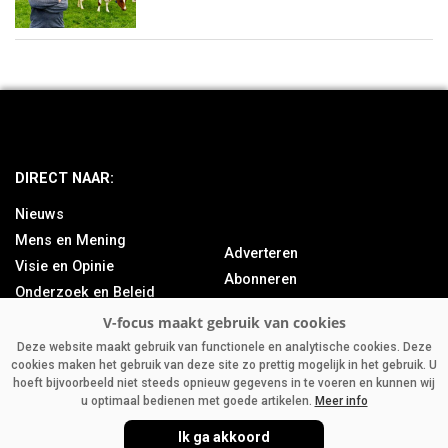
DIRECT NAAR:
Nieuws
Mens en Mening
Adverteren
Visie en Opinie
Abonneren
Onderzoek en Beleid
Over ons
Achtergrond
Contact
Bedrijfsnieuws
Deze website maakt gebruik van functionele en analytische cookies. Deze
cookies maken het gebruik van deze site zo prettig mogelijk in het gebruik. U
Column
hoeft bijvoorbeeld niet steeds opnieuw gegevens in te voeren en kunnen wij
u optimaal bedienen met goede artikelen.
Meer info
Ik ga akkoord