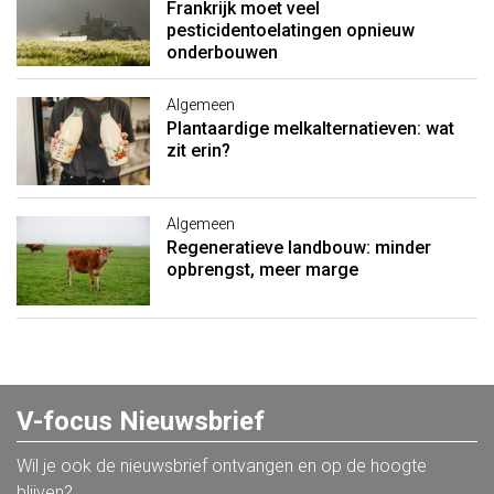
Frankrijk moet veel
pesticidentoelatingen opnieuw
onderbouwen
Algemeen
Plantaardige melkalternatieven: wat
zit erin?
Algemeen
Regeneratieve landbouw: minder
opbrengst, meer marge
V-focus Nieuwsbrief
Wil je ook de nieuwsbrief ontvangen en op de hoogte
blijven?