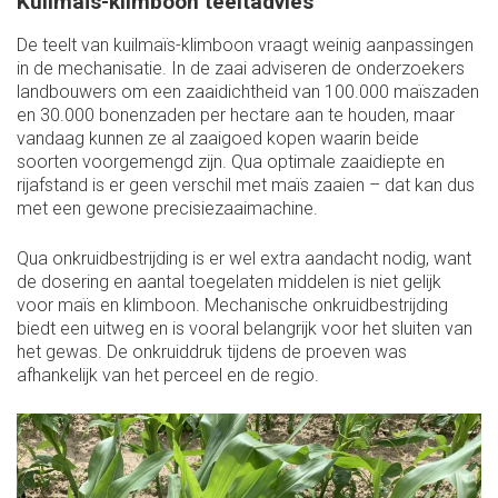
Kuilmaïs-klimboon teeltadvies
De teelt van kuilmaïs-klimboon vraagt weinig aanpassingen
in de mechanisatie. In de zaai adviseren de onderzoekers
landbouwers om een zaaidichtheid van 100.000 maïszaden
en 30.000 bonenzaden per hectare aan te houden, maar
vandaag kunnen ze al zaaigoed kopen waarin beide
soorten voorgemengd zijn. Qua optimale zaaidiepte en
rijafstand is er geen verschil met maïs zaaien – dat kan dus
met een gewone precisiezaaimachine.
Qua onkruidbestrijding is er wel extra aandacht nodig, want
de dosering en aantal toegelaten middelen is niet gelijk
voor maïs en klimboon. Mechanische onkruidbestrijding
biedt een uitweg en is vooral belangrijk voor het sluiten van
het gewas. De onkruiddruk tijdens de proeven was
afhankelijk van het perceel en de regio.