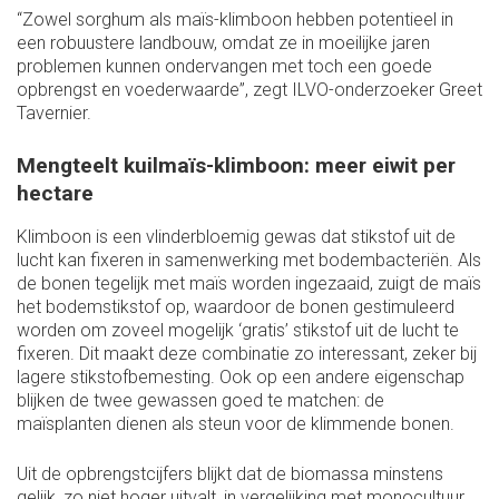
“Zowel sorghum als maïs-klimboon hebben potentieel in
een robuustere landbouw, omdat ze in moeilijke jaren
problemen kunnen ondervangen met toch een goede
opbrengst en voederwaarde”, zegt ILVO-onderzoeker Greet
Tavernier.
Mengteelt kuilmaïs-klimboon: meer eiwit per
hectare
Klimboon is een vlinderbloemig gewas dat stikstof uit de
lucht kan fixeren in samenwerking met bodembacteriën. Als
de bonen tegelijk met maïs worden ingezaaid, zuigt de maïs
het bodemstikstof op, waardoor de bonen gestimuleerd
worden om zoveel mogelijk ‘gratis’ stikstof uit de lucht te
fixeren. Dit maakt deze combinatie zo interessant, zeker bij
lagere stikstofbemesting. Ook op een andere eigenschap
blijken de twee gewassen goed te matchen: de
maïsplanten dienen als steun voor de klimmende bonen.
Uit de opbrengstcijfers blijkt dat de biomassa minstens
gelijk, zo niet hoger uitvalt, in vergelijking met monocultuur