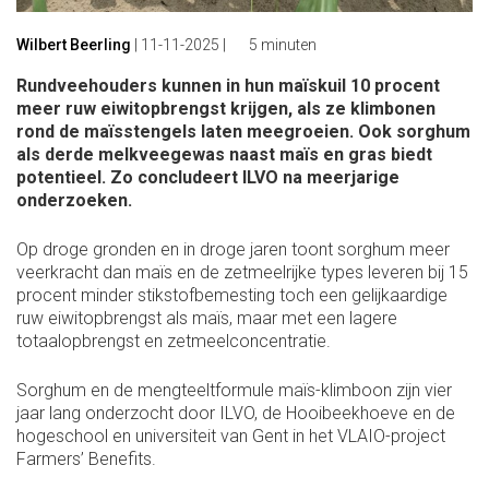
Wilbert Beerling
|
11-11-2025
|
5 minuten
Rundveehouders kunnen in hun maïskuil 10 procent
meer ruw eiwitopbrengst krijgen, als ze klimbonen
rond de maïsstengels laten meegroeien. Ook sorghum
als derde melkveegewas naast maïs en gras biedt
potentieel. Zo concludeert ILVO na meerjarige
onderzoeken.
Op droge gronden en in droge jaren toont sorghum meer
veerkracht dan maïs en de zetmeelrijke types leveren bij 15
procent minder stikstofbemesting toch een gelijkaardige
ruw eiwitopbrengst als maïs, maar met een lagere
totaalopbrengst en zetmeelconcentratie.
Sorghum en de mengteeltformule maïs-klimboon zijn vier
jaar lang onderzocht door ILVO, de Hooibeekhoeve en de
hogeschool en universiteit van Gent in het VLAIO-project
Farmers’ Benefits.