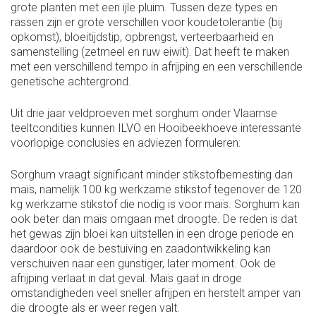
grote planten met een ijle pluim. Tussen deze types en
rassen zijn er grote verschillen voor koudetolerantie (bij
opkomst), bloeitijdstip, opbrengst, verteerbaarheid en
samenstelling (zetmeel en ruw eiwit). Dat heeft te maken
met een verschillend tempo in afrijping en een verschillende
genetische achtergrond.
Uit drie jaar veldproeven met sorghum onder Vlaamse
teeltcondities kunnen ILVO en Hooibeekhoeve interessante
voorlopige conclusies en adviezen formuleren:
Sorghum vraagt significant minder stikstofbemesting dan
maïs, namelijk 100 kg werkzame stikstof tegenover de 120
kg werkzame stikstof die nodig is voor maïs. Sorghum kan
ook beter dan maïs omgaan met droogte. De reden is dat
het gewas zijn bloei kan uitstellen in een droge periode en
daardoor ook de bestuiving en zaadontwikkeling kan
verschuiven naar een gunstiger, later moment. Ook de
afrijping verlaat in dat geval. Maïs gaat in droge
omstandigheden veel sneller afrijpen en herstelt amper van
die droogte als er weer regen valt.