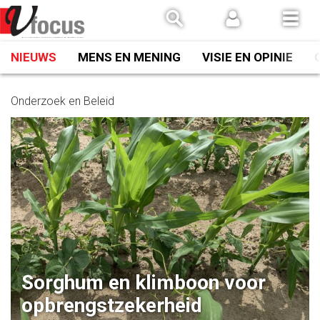
Spring
naar
inhoud
NIEUWS
MENS EN MENING
VISIE EN OPINIE
Onderzoek en Beleid
Sorghum en klimboon voor
opbrengstzekerheid